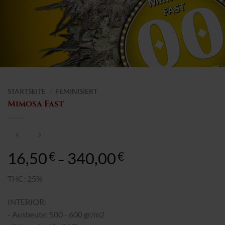
STARTSEITE
/
FEMINISIERT
Mimosa Fast
16,50
340,00
Preisspanne:
€
€
–
16,50€
bis
THC: 25%
340,00€
INTERIOR:
- Ausbeute: 500 - 600 gr/m2