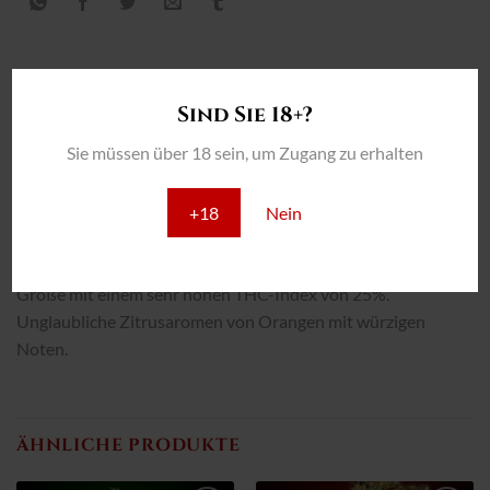
Sind Sie 18+?
BESCHREIBUNG
Sie müssen über 18 sein, um Zugang zu erhalten
ZUSÄTZLICHE INFORMATION
+18
Nein
REZENSIONEN (0)
Früh blühender Hybrid mit riesigen Erträgen. Kompakte
Größe mit einem sehr hohen THC-Index von 25%.
Unglaubliche Zitrusaromen von Orangen mit würzigen
Noten.
ÄHNLICHE PRODUKTE