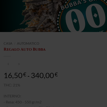
CASA
/
AUTOMATICO
Regalo Auto Bubba
16,50
340,00
Fascia
€
€
-
di
prezzo:
THC: 21%
da
INTERNO:
16,50€
a
- Resa: 450 - 550 gr/m2