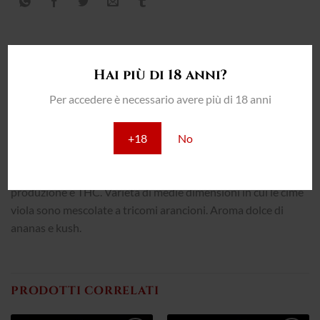
Hai più di 18 anni?
DESCRIZIONE
Per accedere è necessario avere più di 18 anni
INFORMAZIONI AGGIUNTIVE
+18
No
RECENSIONI (0)
Ibrido a predominanza Indica con eccellenti livelli di
produzione e THC. Varietà di medie dimensioni in cui le cime
viola sono mescolate a tricomi arancioni. Aroma dolce di
ananas e kush.
PRODOTTI CORRELATI