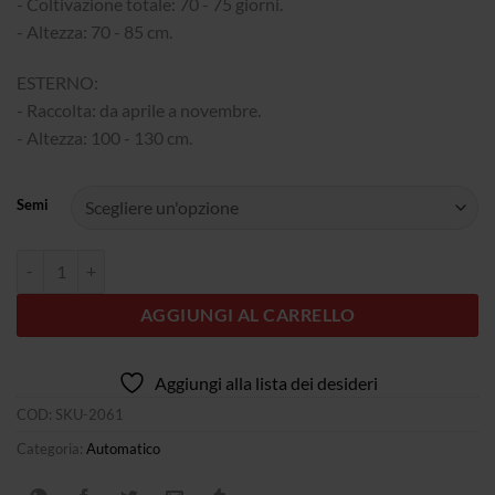
340,00€
- Coltivazione totale: 70 - 75 giorni.
- Altezza: 70 - 85 cm.
ESTERNO:
- Raccolta: da aprile a novembre.
- Altezza: 100 - 130 cm.
Semi
Quantità Auto Bubba´s Gift
AGGIUNGI AL CARRELLO
Aggiungi alla lista dei desideri
COD:
SKU-2061
Categoria:
Automatico