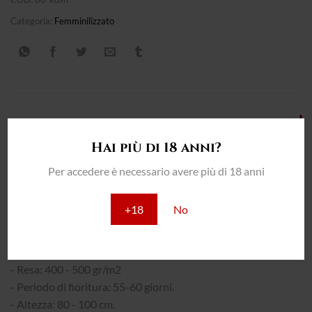
Categoria:
Femminilizzato
DESCRIZIONE
Hai più di 18 anni?
INFORMAZIONI AGGIUNTIVE
Per accedere è necessario avere più di 18 anni
RECENSIONI (0)
+18
No
THC: 22%
INTERNO:
- Resa: 400 - 500 gr/m2
- Periodo di fioritura: 55-60 giorni.
- Altezza: 80 - 100 cm.