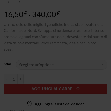
16,50
340,00
Fascia
€
€
-
di
prezzo:
Un incrocio delle migliori genetiche Indica stabilizzate nella
da
California del Nord. Sviluppa cime dense e resinose. Intenso
16,50€
aroma di agrumi con sfumature dolci, devastante dal punto di
a
vista fisico e mentale. Poco ramificata, ideale per i piccoli
340,00€
spazi.
Semi
Quantità 00 Kush
AGGIUNGI AL CARRELLO
Aggiungi alla lista dei desideri
COD:
00-kush