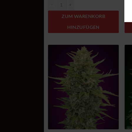
Auto Northern Lights XXL Menge
Aut
ZUM WARENKORB
HINZUFÜGEN
Zum
Wunschzettel
hinzufügen