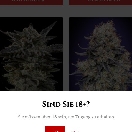
Zum
Zum
Wunschzettel
Wunschzett
hinzufügen
hinzufüge
Sind Sie 18+?
Auto Oreoz fem. 00 Seeds
Auto Purple Punch
Sie müssen über 18 sein, um Zugang zu erhalten
tgut
Saatgut