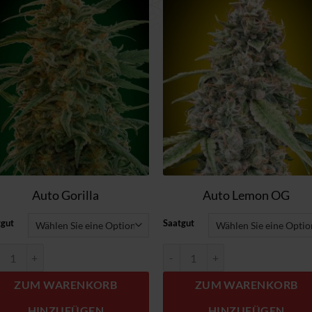
Zum
Zum
Wunschzettel
Wunschzett
hinzufügen
hinzufüge
Auto Gorilla
Auto Lemon OG
tgut
Saatgut
o Gorilla Menge
Auto Lemon OG Menge
ZUM WARENKORB
ZUM WARENKORB
HINZUFÜGEN
HINZUFÜGEN