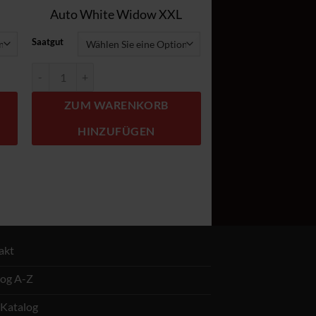
Auto White Widow XXL
Saatgut
Auto White Widow XXL Menge
ZUM WARENKORB
HINZUFÜGEN
akt
log A-Z
Katalog