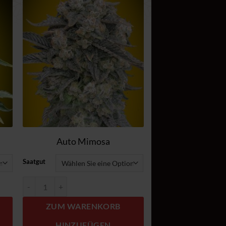
Zum
el
Wunschzettel
n
hinzufügen
Auto Mimosa
Saatgut
Auto Mimosa Menge
ZUM WARENKORB
HINZUFÜGEN