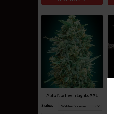
Zum
Wunschzettel
hinzufügen
Auto Northern Lights XXL
Saatgut
Saa