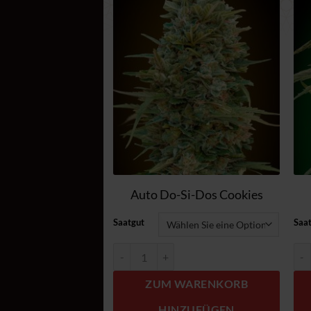
Zum
Wunschzettel
hinzufügen
Auto Do-Si-Dos Cookies
Saatgut
Saa
Auto Do-Si-Dos Cookies Menge
Aut
ZUM WARENKORB
HINZUFÜGEN