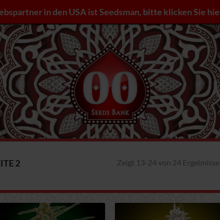
iebspartner in den USA ist Seedsman, bitte klicken Sie hie
Zeigt 13-24 von 24 Ergebniss
ITE 2