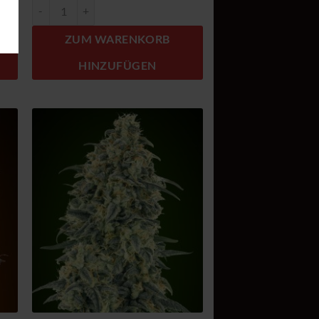
Auto Rainbow Mints Menge
ZUM WARENKORB
HINZUFÜGEN
Zum
el
Wunschzettel
n
hinzufügen