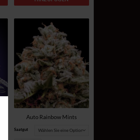
Zum
el
Wunschzettel
n
hinzufügen
Auto Rainbow Mints
Saatgut