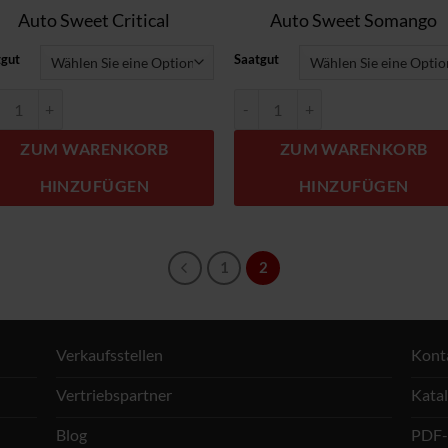
Auto Sweet Critical
Auto Sweet Somango
tgut
Saatgut
o Sweet Critical Menge
Auto Sweet Somango Menge
ZUM WARENKORB
ZUM WARENKORB
HINZUFÜGEN
HINZUFÜGEN
1
2
Verkaufsstellen
Kont
Vertriebspartner
Kata
Blog
PDF-