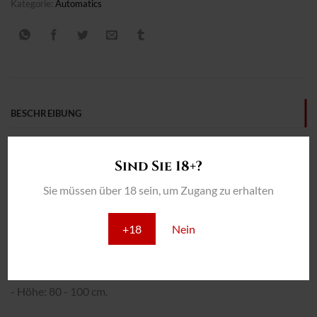
Kategorie:
Automatics
BESCHREIBUNG
ZUSÄTZLICHE INFORMATION
Sind Sie 18+?
REZENSIONEN (0)
Sie müssen über 18 sein, um Zugang zu erhalten
THC: 25 %
+18
Nein
INTERIOR:
- Ausbeute: 500 - 600 gr/m2
- Anbau insgesamt: 70 - 75 Tage.
- Höhe: 80 - 100 cm.