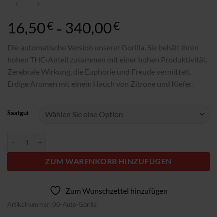
16,50
340,00
Preisspanne:
€
€
–
16,50€
bis
Die automatische Version unserer Gorilla. Sie behält ihren
340,00€
hohen THC-Anteil zusammen mit einer hohen Produktivität.
Zerebrale Wirkung, die Euphorie und Freude vermittelt.
Erdige Aromen mit einem Hauch von Zitrone und Kiefer.
Saatgut
Auto Gorilla Menge
ZUM WARENKORB HINZUFÜGEN
Zum Wunschzettel hinzufügen
Artikelnummer:
00-Auto-Gorilla