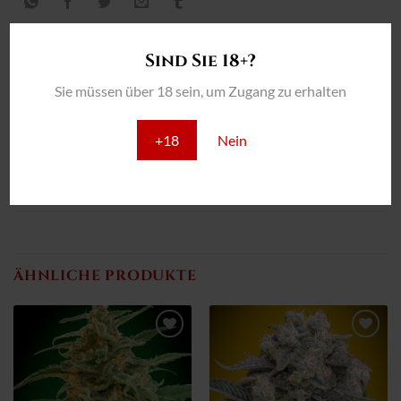
Sind Sie 18+?
Sie müssen über 18 sein, um Zugang zu erhalten
ZUSÄTZLICHE INFORMATION
REZENSIONEN (0)
+18
Nein
SAATGUT
3 Saatgut, 5 Saatgut, 25 Saatgut, 100 Saatgut
ÄHNLICHE PRODUKTE
Zum
Zum
Wunschzettel
Wunschzettel
hinzufügen
hinzufügen