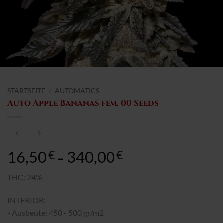
STARTSEITE
/
AUTOMATICS
Auto Apple Bananas fem. 00 Seeds
16,50
340,00
Preisspanne:
€
€
–
16,50€
bis
THC: 24%
340,00€
INTERIOR:
- Ausbeute: 450 - 500 gr/m2