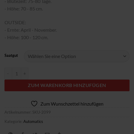
- Blütezeit: 75-80 Tage.
- Höhe: 70 - 85 cm.
OUTSIDE:
- Ernte: April - November.
- Höhe: 100 - 120 cm.
Saatgut
Auto Apple Bananas fem. 00 Seeds Menge
ZUM WARENKORB HINZUFÜGEN
Zum Wunschzettel hinzufügen
Artikelnummer:
SKU-2099
Kategorie:
Automatics