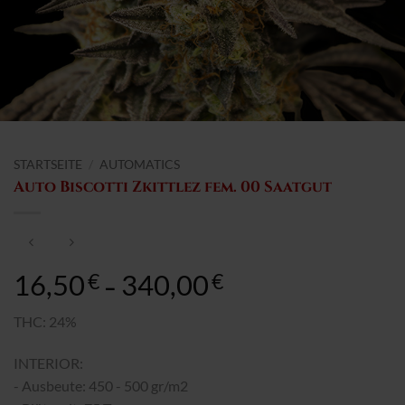
STARTSEITE
/
AUTOMATICS
Auto Biscotti Zkittlez fem. 00 Saatgut
16,50
340,00
Preisspanne:
€
€
–
16,50€
bis
THC: 24%
340,00€
INTERIOR:
- Ausbeute: 450 - 500 gr/m2