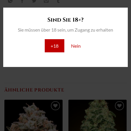
Sind Sie 18+?
Sie müssen über 18 sein, um Zugang zu erhalten
ZUSÄTZLICHE INFORMATION
REZENSIONEN (0)
+18
Nein
SAATGUT
3 Saatgut, 5 Saatgut, 25 Saatgut, 100 Saatgut
ÄHNLICHE PRODUKTE
Zum
Zum
Wunschzettel
Wunschzettel
hinzufügen
hinzufügen