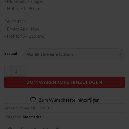
- Blütezeit: 75 Tage.
- Höhe: 70 - 90 cm.
OUTSIDE:
- Ernte: Apr - Nov.
- Höhe: 95 - 115 cm.
Saatgut
Auto Biscotti Zkittlez fem. 00 Seeds Menge
ZUM WARENKORB HINZUFÜGEN
Zum Wunschzettel hinzufügen
Artikelnummer:
SKU-2100
Kategorie:
Automatics