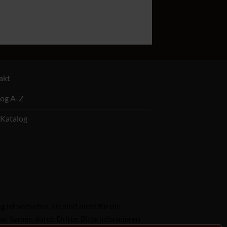
akt
log A-Z
Katalog
st verboten, sie sind nicht für die
er Samen durch Dritte. Bitte informieren