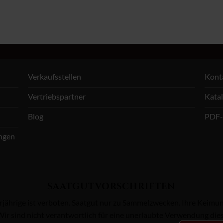
Verkaufsstellen
Kont
Vertriebspartner
Kata
Blog
PDF-
ungen
SAATGUTVORSCHRIFTEN
ährige ist verboten. Saatgut nur zu Sammelzwecken. Ihre Keimung i
ir sind nicht verantwortlich für eine unerlaubte Verwendung dies