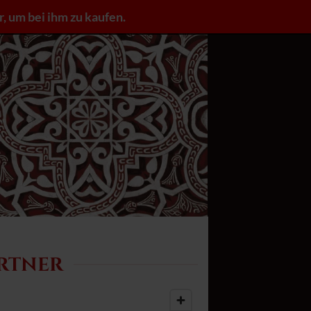
r, um bei ihm zu kaufen.
ANMELDUNG / REGISTRIEREN
ARTNER