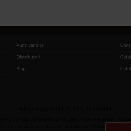
Punti vendita
Cont
Distributori
Cata
Blog
Cata
REGOLAMENTI SULLE SEMENTI
Semi solo a scopo di raccolta. La loro germinazione è vietata, non s
 che terzi possono fare di questi semi. Si prega di informarsi sulla 