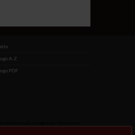
atto
logo A-Z
logo PDF
ono destinati all'uso agricolo. Non siamo
legislazione del proprio Paese.