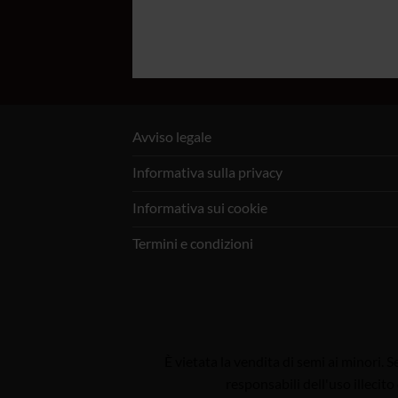
Avviso legale
Informativa sulla privacy
Informativa sui cookie
Termini e condizioni
È vietata la vendita di semi ai minori. 
responsabili dell'uso illecito