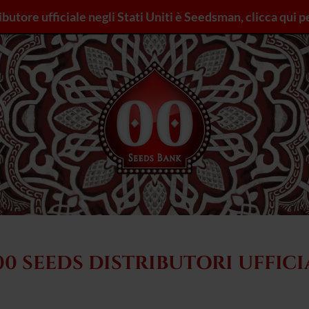
ributore ufficiale negli Stati Uniti è Seedsman, clicca qui p
00 SEEDS DISTRIBUTORI UFFICI