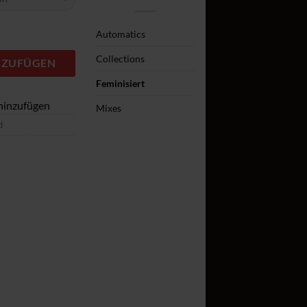
340,00€
Automatics
Collections
NZUFÜGEN
Feminisiert
hinzufügen
Mixes
d