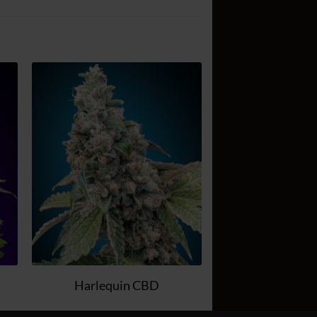
Zum
el
Wunschzettel
n
hinzufügen
Harlequin CBD