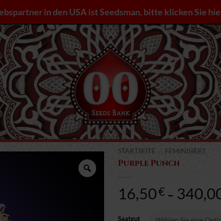
iebspartner in den USA ist Seedsman, bitte klicken Sie hie
STARTSEITE
/
FEMINISIERT
Purple Punch
Zoomen
16,50
340,0
€
–
Saatgut