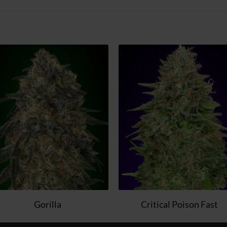
Zum
Zum
Wunschzettel
Wunschzett
hinzufügen
hinzufüge
Gorilla
Critical Poison Fast