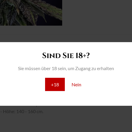
THC: 22%
Sind Sie 18+?
INTERIOR:
Sie müssen über 18 sein, um Zugang zu erhalten
- Ausbeute: 650 - 700 g/m2
- Blütezeit: 50 - 60 Tage.
- Höhe: 90 - 110 cm.
+18
Nein
OUTSIDE:
- Ernte: 10 - 20 September.
- Höhe: 140 - 160 cm.