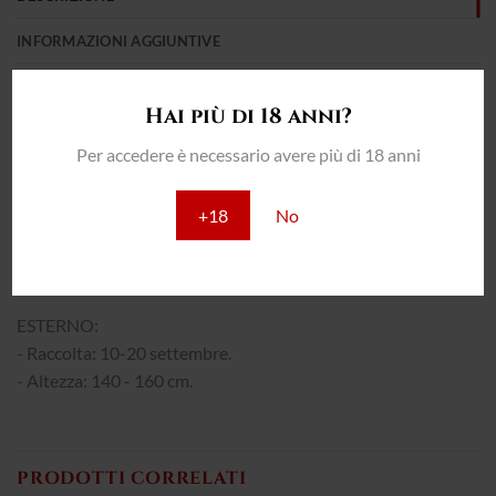
INFORMAZIONI AGGIUNTIVE
RECENSIONI (0)
Hai più di 18 anni?
THC: 22%
Per accedere è necessario avere più di 18 anni
INTERNO:
+18
No
- Resa: 650 - 700 g/m2
- Fioritura: 50-60 giorni.
- Altezza: 90 - 110 cm.
ESTERNO:
- Raccolta: 10-20 settembre.
- Altezza: 140 - 160 cm.
PRODOTTI CORRELATI