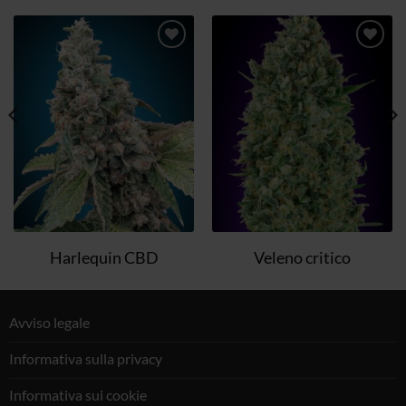
Aggiungi
Aggiungi
alla lista
alla lista
dei
dei
desideri
desideri
Harlequin CBD
Veleno critico
Avviso legale
Informativa sulla privacy
Informativa sui cookie