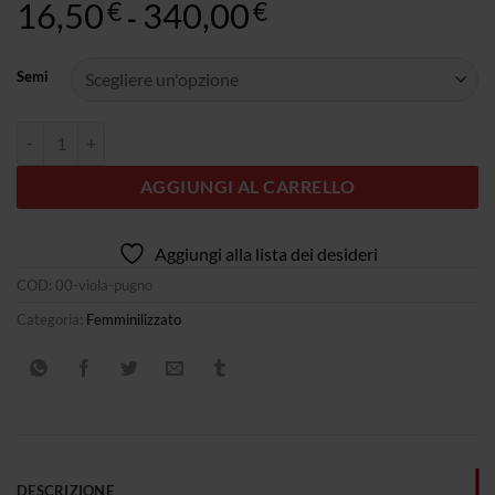
16,50
340,00
Fascia
€
€
-
di
prezzo:
Semi
da
16,50€
Quantità Purple Punch
a
340,00€
AGGIUNGI AL CARRELLO
Aggiungi alla lista dei desideri
COD:
00-viola-pugno
Categoria:
Femminilizzato
DESCRIZIONE