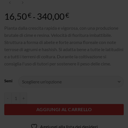
16,50
340,00
Fascia
€
€
-
di
prezzo:
Pianta dalla crescita rapida e vigorosa, con una produzione
da
brutale di cime e resina. Velocità di fioritura imbattibile.
16,50€
Struttura a forma di abete e forte aroma floreale con note
a
terrose di agrumi e hashish. Si adatta bene a tutte le latitudini
340,00€
e a tutti i terreni di coltura. Durante la coltivazione si
consiglia l'uso di tutori per sostenere il peso delle cime.
Semi
Quantità Critical Poison
AGGIUNGI AL CARRELLO
Aggiungi alla lista dei desideri