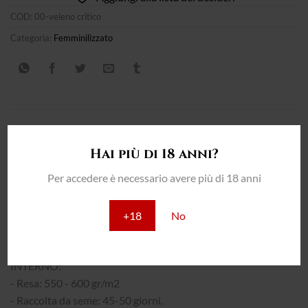
COD:
00-veleno critico
Categoria:
Femminilizzato
DESCRIZIONE
Hai più di 18 anni?
INFORMAZIONI AGGIUNTIVE
Per accedere è necessario avere più di 18 anni
RECENSIONI (0)
+18
No
THC: 19%
INTERNO:
- Resa: 550 - 600 gr/m2
- Raccolta da seme: 45-50 giorni.