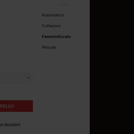
da
16,50€
Automatico
a
24,50€
Collezioni
Femminilizzato
Miscele
RELLO
ei desideri