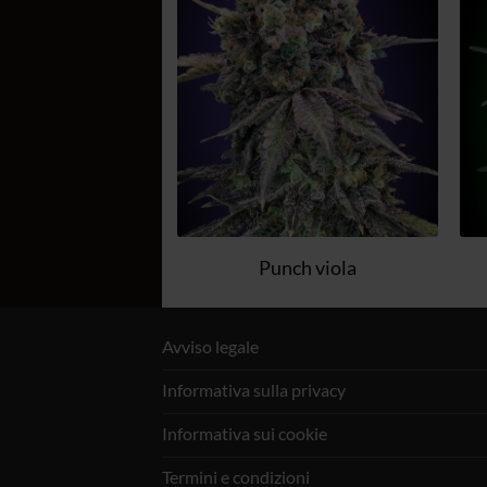
dei
dei
desideri
desideri
Critico Veloce
Punch viola
Avviso legale
Informativa sulla privacy
Informativa sui cookie
Termini e condizioni