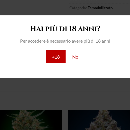
Categoria:
Femminilizzato
Hai più di 18 anni?
Per accedere è necessario avere più di 18 anni
Versione veloce della Do-Si-Dos californiana. Prevalentemente in
+18
No
cime dure e super resinose. Aromi con note di terra, fiori e dolci.
Aggiungi
Aggiun
alla lista
alla lis