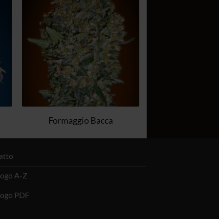
dei
ri
desideri
Formaggio Bacca
atto
logo A-Z
logo PDF