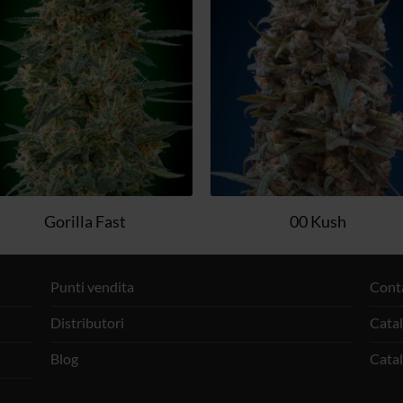
dei
dei
desideri
deside
Gorilla Fast
00 Kush
Punti vendita
Cont
Distributori
Cata
Blog
Cata