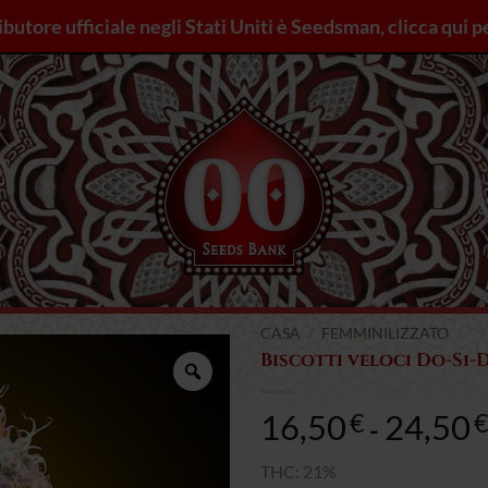
ributore ufficiale negli Stati Uniti è Seedsman, clicca qui p
CASA
/
FEMMINILIZZATO
Biscotti veloci Do-Si-
Zoom
16,50
24,50
€
€
-
THC: 21%