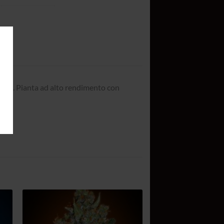
dica. Pianta ad alto rendimento con
gi
Aggiungi
ta
alla lista