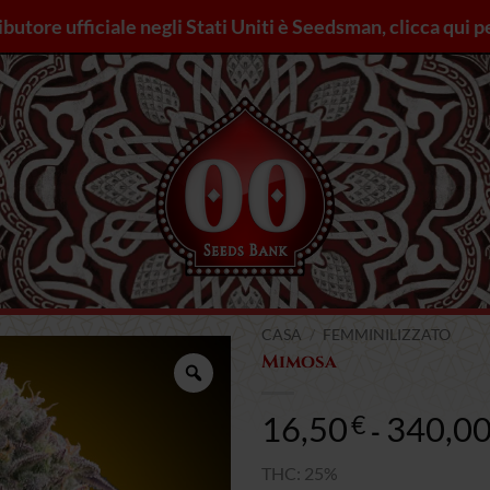
ributore ufficiale negli Stati Uniti è Seedsman, clicca qui p
CASA
/
FEMMINILIZZATO
Mimosa
Zoom
16,50
340,0
€
-
THC: 25%