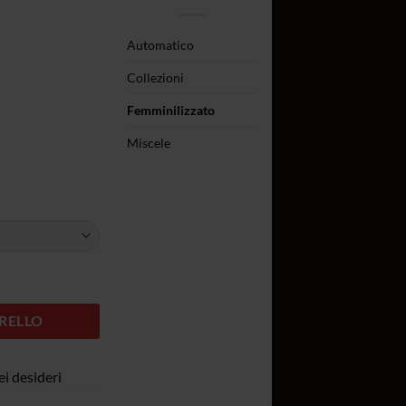
da
16,50€
Automatico
a
340,00€
Collezioni
Femminilizzato
Miscele
RELLO
ei desideri