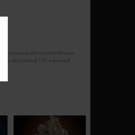
imensioni compatte con cime dense in
on un alto indice di THC e aroma di
gi
Aggiungi