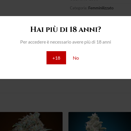
Categoria:
Femminilizzato
Hai più di 18 anni?
Per accedere è necessario avere più di 18 anni
Ibrido di Clementine x Purple Punch. Pianta di grande vigore e d
+18
No
tonalità che vanno dal verde al viola. Grande quantità di tricomi c
arancia citrica con tocchi speziati.
Aggiungi
Aggiun