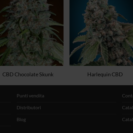
alla lista
alla lis
dei
dei
desideri
deside
CBD Chocolate Skunk
Harlequin CBD
Punti vendita
Cont
Distributori
Cata
Blog
Cata