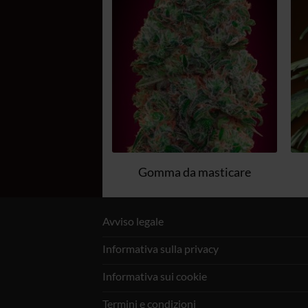
alla lista
alla lista
dei
dei
desideri
desideri
del Nord CBD
Gomma da masticare
Avviso legale
Informativa sulla privacy
Informativa sui cookie
Termini e condizioni