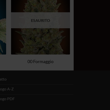
ta
alla lista
dei
ri
desideri
ESAURITO
00 Formaggio
atto
logo A-Z
logo PDF