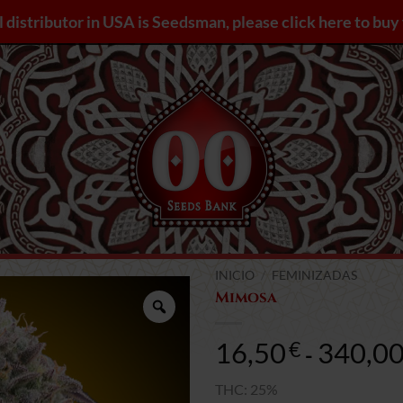
l distributor in USA is Seedsman, please click here to bu
INICIO
/
FEMINIZADAS
Mimosa
Zoom
16,50
340,0
€
-
THC: 25%