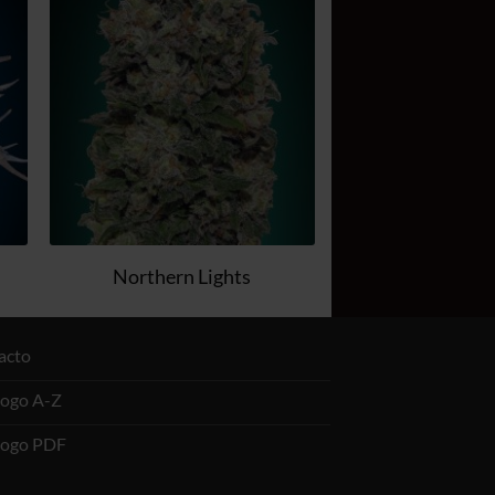
a
a la
 de
lista de
os
deseos
Northern Lights
acto
logo A-Z
logo PDF