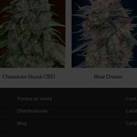
a la
a l
lista de
lista
deseos
dese
Chocolate Skunk CBD
Blue Dream
Puntos de Venta
Cont
Distribuidores
Catá
Blog
Catá