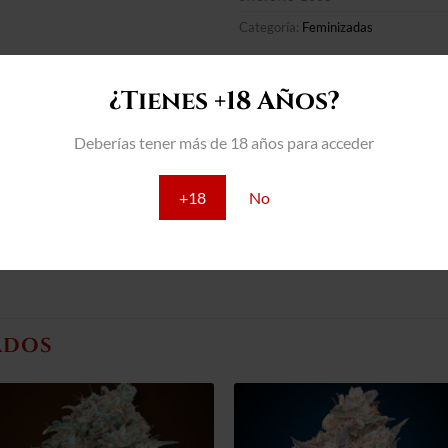
Categoría:
Feminizadas
¿Tienes +18 Años?
Deberías tener más de 18 años para acceder
Híbrido de Clementine x Purple Punch. Planta de gran vigor y po
+18
No
tonos que van desde el verde al morado. Gran cantidad de tricom
cítrico a naranja con toques picantes.
ADOS
Añadir
Añad