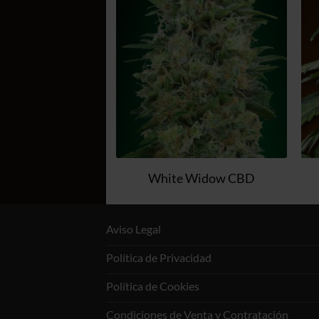
a la
a la
lista de
lista de
deseos
deseos
Gorilla
White Widow CBD
Aviso Legal
Política de Privacidad
Política de Cookies
Condiciones de Venta y Contratación