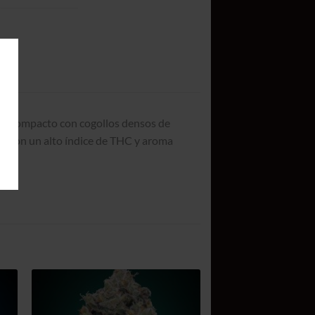
rte compacto con cogollos densos de
as con un alto índice de THC y aroma
ir
Añadir