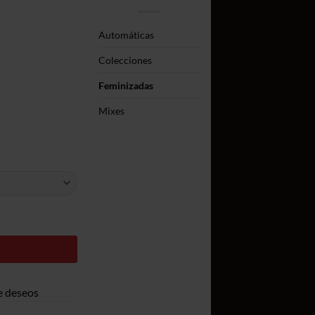
16,50€
a
Automáticas
340,00€
Colecciones
Feminizadas
Mixes
de deseos