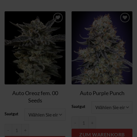
Zum
Zum
Wunschzettel
Wunschzettel
hinzufügen
hinzufügen
Auto Oreoz fem. 00
Auto Purple Punch
Seeds
Saatgut
Saatgut
Auto Purple Punch Menge
Auto Oreoz fem. 00 Seeds Menge
ZUM WARENKORB