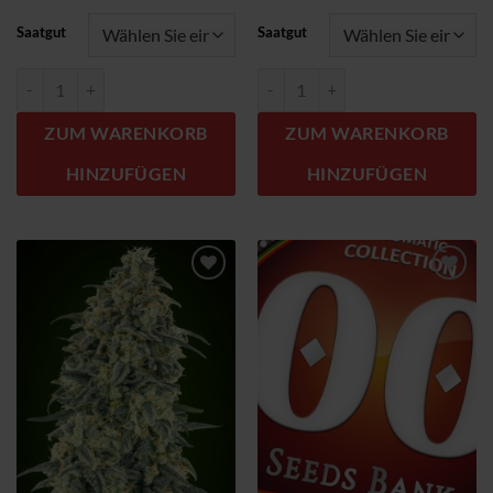
Saatgut
Saatgut
Auto Sweet Critical Menge
Auto Sweet Somango Menge
ZUM WARENKORB
ZUM WARENKORB
HINZUFÜGEN
HINZUFÜGEN
Zum
Zum
Wunschzettel
Wunschzettel
hinzufügen
hinzufügen