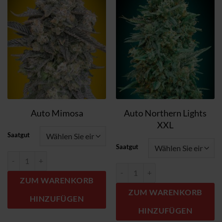
Zum
Zum
Wunschzettel
Wunschzettel
hinzufügen
hinzufügen
Auto Northern Lights
Auto Mimosa
XXL
Saatgut
Saatgut
Auto Mimosa Menge
Auto Northern Lights XXL Menge
ZUM WARENKORB
ZUM WARENKORB
HINZUFÜGEN
HINZUFÜGEN