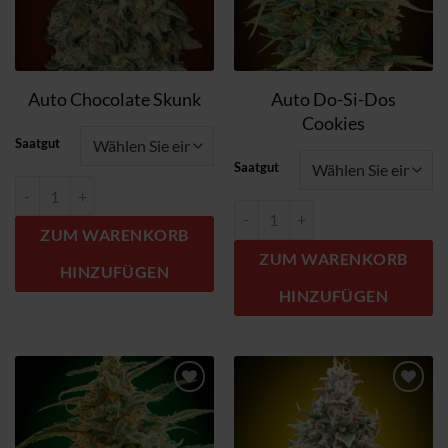
Auto Do-Si-Dos
Auto Chocolate Skunk
Cookies
Saatgut
Saatgut
Auto Chocolate Skunk Menge
Auto Do-Si-Dos Cookies Menge
ZUM WARENKORB
ZUM WARENKORB
HINZUFÜGEN
HINZUFÜGEN
Zum
Zum
Wunschzettel
Wunschzettel
hinzufügen
hinzufügen