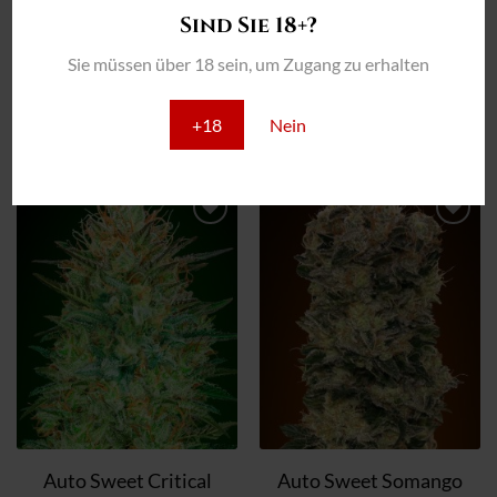
Sind Sie 18+?
Auto Rainbow Mints Menge
Auto Super Skunk Menge
Sie müssen über 18 sein, um Zugang zu erhalten
ZUM WARENKORB
ZUM WARENKORB
HINZUFÜGEN
HINZUFÜGEN
+18
Nein
Zum
Zum
Wunschzettel
Wunschzettel
hinzufügen
hinzufügen
Auto Sweet Critical
Auto Sweet Somango