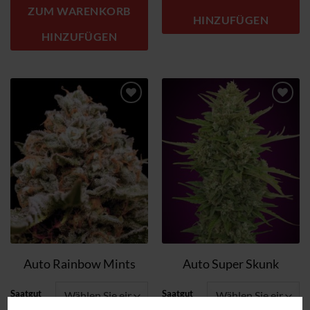
ZUM WARENKORB
HINZUFÜGEN
HINZUFÜGEN
Zum
Zum
Wunschzettel
Wunschzettel
hinzufügen
hinzufügen
Auto Rainbow Mints
Auto Super Skunk
Saatgut
Saatgut