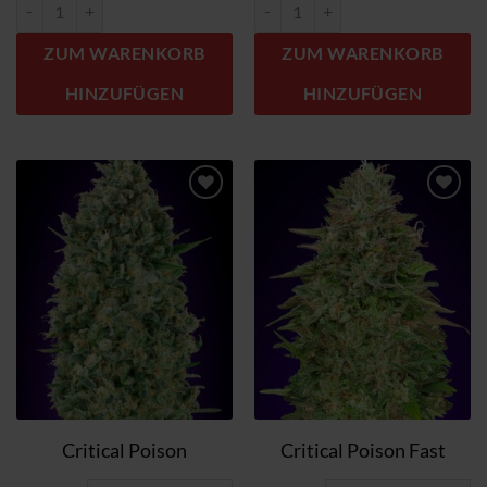
Chocolate Skunk Menge
Chocolate Skunk CBD Menge
ZUM WARENKORB
ZUM WARENKORB
HINZUFÜGEN
HINZUFÜGEN
Zum
Zum
Wunschzettel
Wunschzettel
hinzufügen
hinzufügen
Critical Poison
Critical Poison Fast