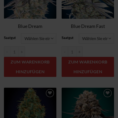
Blue Dream
Blue Dream Fast
Saatgut
Saatgut
Blue Dream Menge
Blue Dream Fast Menge
ZUM WARENKORB
ZUM WARENKORB
HINZUFÜGEN
HINZUFÜGEN
Zum
Zum
Wunschzettel
Wunschzettel
hinzufügen
hinzufügen