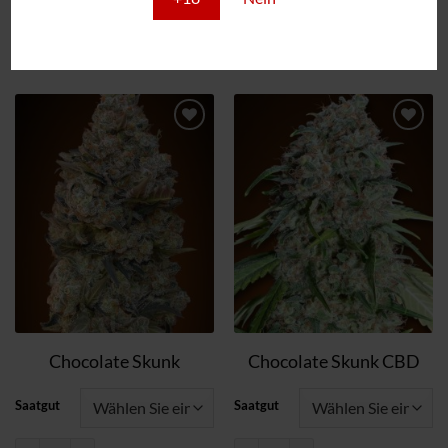
HINZUFÜGEN
HINZUFÜGEN
Zum
Zum
Wunschzettel
Wunschzettel
hinzufügen
hinzufügen
Chocolate Skunk
Chocolate Skunk CBD
Saatgut
Saatgut