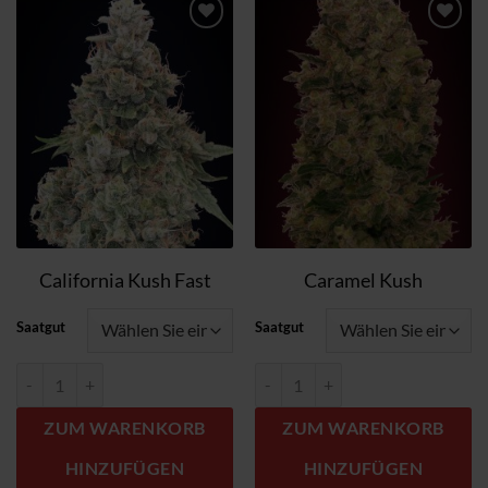
Zum
Zum
Wunschzettel
Wunschzettel
hinzufügen
hinzufügen
California Kush Fast
Caramel Kush
Saatgut
Saatgut
California Kush Fast Menge
Caramel Kush Menge
ZUM WARENKORB
ZUM WARENKORB
HINZUFÜGEN
HINZUFÜGEN