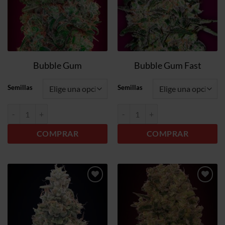
Bubble Gum
Bubble Gum Fast
Semillas
Semillas
Bubble Gum cantidad
Bubble Gum Fast cantidad
COMPRAR
COMPRAR
Añadir
Añadir
a la
a la
lista de
lista de
deseos
deseos