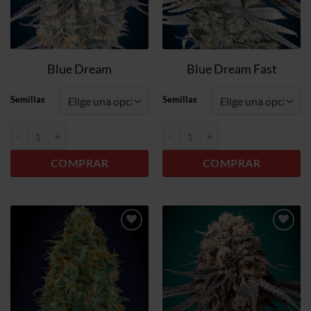
Blue Dream
Blue Dream Fast
Semillas
Semillas
Blue Dream cantidad
Blue Dream Fast cantidad
COMPRAR
COMPRAR
Añadir
Añadir
a la
a la
lista de
lista de
deseos
deseos