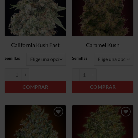
California Kush Fast
Caramel Kush
Semillas
Semillas
California Kush Fast cantidad
Caramel Kush cantidad
COMPRAR
COMPRAR
Añadir
Añadir
a la
a la
lista de
lista de
deseos
deseos