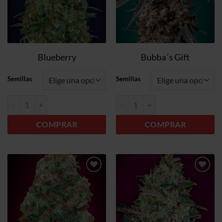
Blueberry
Bubba´s Gift
Semillas
Semillas
Blueberry cantidad
Bubba´s Gift cantidad
COMPRAR
COMPRAR
Añadir
Añadir
a la
a la
lista de
lista de
deseos
deseos