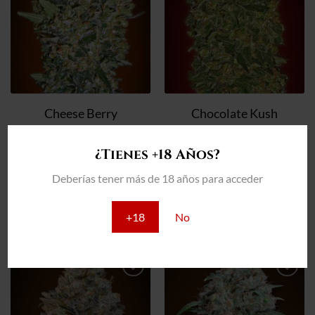
Cheese Berry
Chocolate Kush
Semillas
Semillas
¿Tienes +18 Años?
Cheese Berry cantidad
Chocolate Kush cantidad
Deberías tener más de 18 años para acceder
COMPRAR
COMPRAR
+18
No
Añadir
Añadir
a la
a la
lista de
lista de