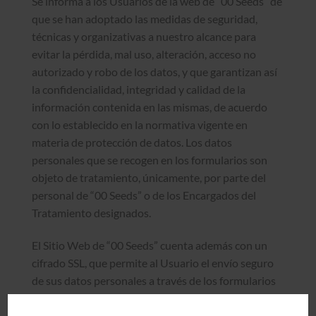
Se informa a los Usuarios de la web de “00 Seeds” de
que se han adoptado las medidas de seguridad,
técnicas y organizativas a nuestro alcance para
evitar la pérdida, mal uso, alteración, acceso no
autorizado y robo de los datos, y que garantizan así
la confidencialidad, integridad y calidad de la
información contenida en las mismas, de acuerdo
con lo establecido en la normativa vigente en
materia de protección de datos. Los datos
personales que se recogen en los formularios son
objeto de tratamiento, únicamente, por parte del
personal de “00 Seeds” o de los Encargados del
Tratamiento designados.
El Sitio Web de “00 Seeds” cuenta además con un
cifrado SSL, que permite al Usuario el envío seguro
de sus datos personales a través de los formularios
de contacto o registro del sitio web.