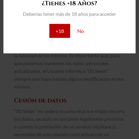
¿Tienes +18 Años?
Veracidad de los datos
Deberías tener más de 18 años para acceder
El Usuario manifiesta que todos los datos facilitados
por él son ciertos y correctos y se compromete a
+18
No
mantenerlos actualizados. El Usuario responderá de
la veracidad de sus datos y será el único responsable
de cuantos conflictos o litigios pudieran resultar por
la falsedad de los mismos. Es importante que, para
que podamos mantener los datos personales
actualizados, el Usuario informe a “00 Seeds”
siempre que haya habido alguna modificación en los
mismos.
Cesión de datos
“00 Seeds” no cederá ni comunicará a ningún tercero
tus datos, excepto en los casos legalmente previstos
o cuando la prestación de un servicio implique la
necesidad de una relación contractual con un