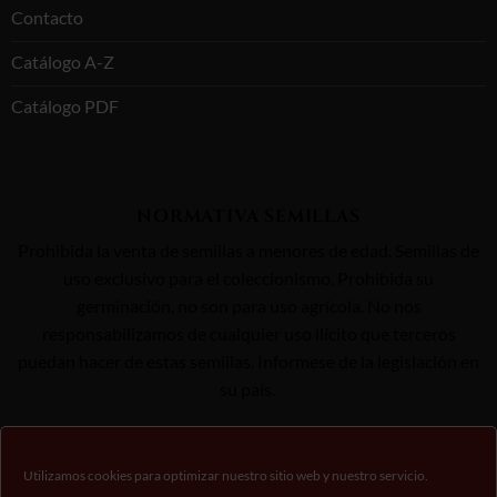
Contacto
Catálogo A-Z
Catálogo PDF
NORMATIVA SEMILLAS
Prohibida la venta de semillas a menores de edad. Semillas de
uso exclusivo para el coleccionismo. Prohibida su
germinación, no son para uso agrícola. No nos
responsabilizamos de cualquier uso ilícito que terceros
puedan hacer de estas semillas. Informese de la legislación en
su país.
Utilizamos cookies para optimizar nuestro sitio web y nuestro servicio.