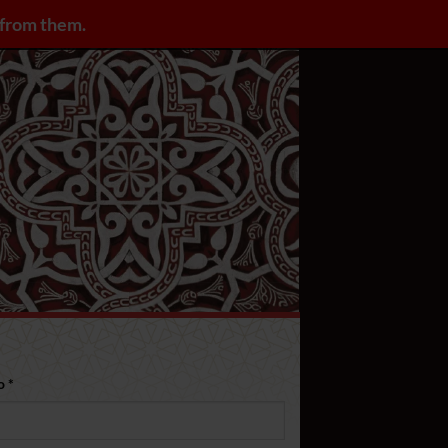
y from them.
ACCEDER / REGISTRARSE
Obligatorio
co
*