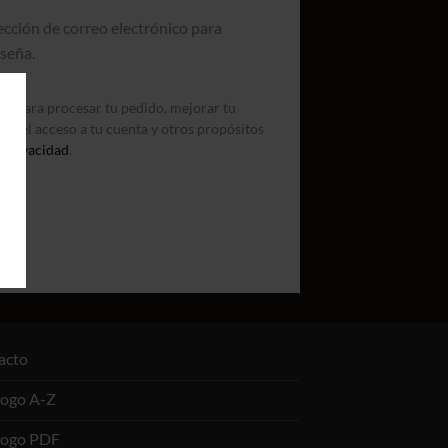
rección de correo electrónico para
seña.
rán para procesar tu pedido, mejorar tu
nar el acceso a tu cuenta y otros propósitos
e privacidad
.
acto
logo A-Z
logo PDF