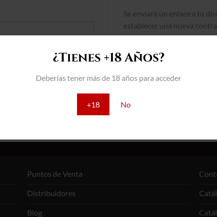
Se enviará un enlace a tu di
establecer una nueva contra
Tus datos personales se utiliza
¿Tienes +18 Años?
experiencia en esta web, gestio
descritos en nuestra
política d
Deberías tener más de 18 años para acceder
REGISTRARSE
+18
No
Puntos de Venta
Cont
Distribuidores
Catá
Blog
Catá