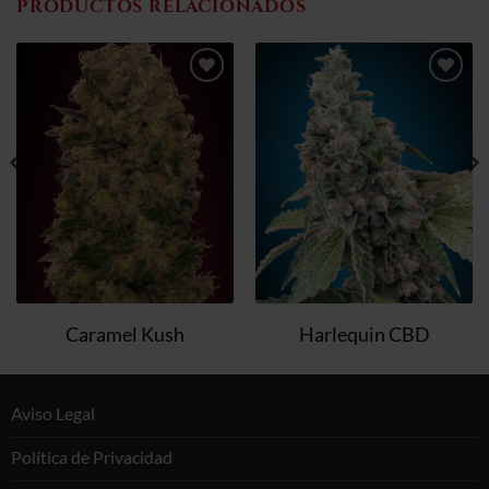
PRODUCTOS RELACIONADOS
Añadir
Añadir
a la
a la
lista de
lista de
deseos
deseos
Caramel Kush
Harlequin CBD
Aviso Legal
Política de Privacidad