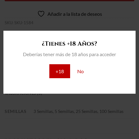
Añadir a la lista de deseos
SKU:
SKU-1584
Categoría:
Feminizadas
¿Tienes +18 Años?
Deberías tener más de 18 años para acceder
+18
No
INFORMACIÓN ADICIONAL
VALORACIONES (0)
SEMILLAS
3 Semillas, 5 Semillas, 25 Semillas, 100 Semillas