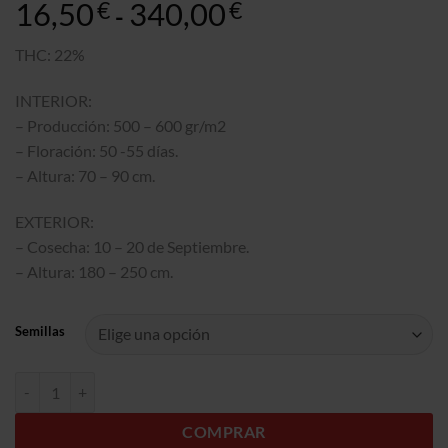
16,50
340,00
Gama
€
€
-
de
precios:
THC: 22%
16,50€
INTERIOR:
a
340,00€
– Producción: 500 – 600 gr/m2
– Floración: 50 -55 días.
– Altura: 70 – 90 cm.
EXTERIOR:
– Cosecha: 10 – 20 de Septiembre.
– Altura: 180 – 250 cm.
Semillas
Bubba´s Gift cantidad
COMPRAR