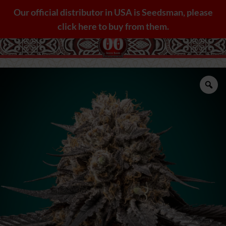
Saltar
Our official distributor in USA is Seedsman, please
al
click here to buy from them.
contenido
Zo