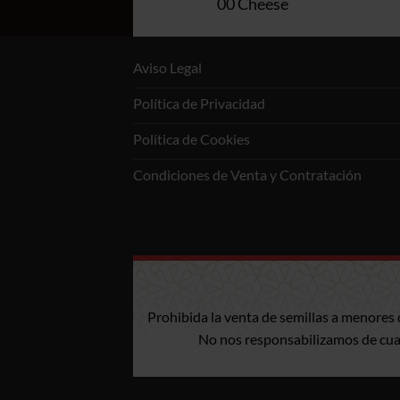
rnia Kush Fast
00 Cheese
Aviso Legal
Política de Privacidad
Política de Cookies
Condiciones de Venta y Contratación
Prohibida la venta de semillas a menores 
No nos responsabilizamos de cualq