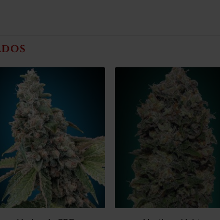
ADOS
Añadir
Añad
a la
a l
lista de
lista
deseos
dese