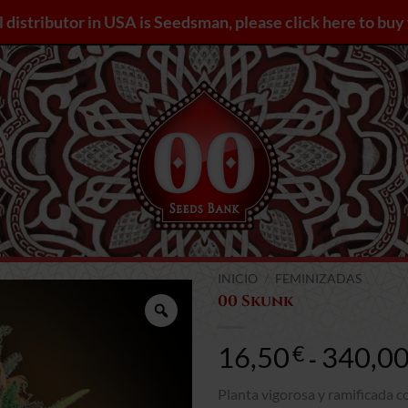
l distributor in USA is Seedsman, please click here to bu
INICIO
/
FEMINIZADAS
00 Skunk
Zoom
16,50
340,0
€
-
Planta vigorosa y ramificada c