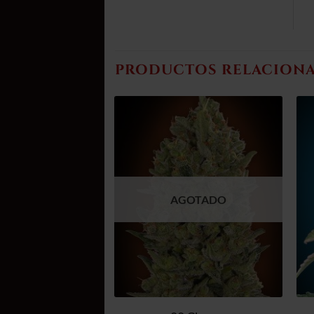
PRODUCTOS RELACION
Añadir
Añadir
a la
a la
lista de
lista de
deseos
deseos
AGOTADO