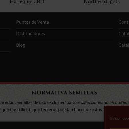
Harlequin CBD
Northern Lights
Puntos de Venta
Cont
Distribuidores
Catá
Blog
Catá
NORMATIVA SEMILLAS
de edad. Semillas de uso exclusivo para el coleccionismo. Prohibida
uier uso ilícito que terceros puedan hacer de estas semillas. Infor
Utilizamos co