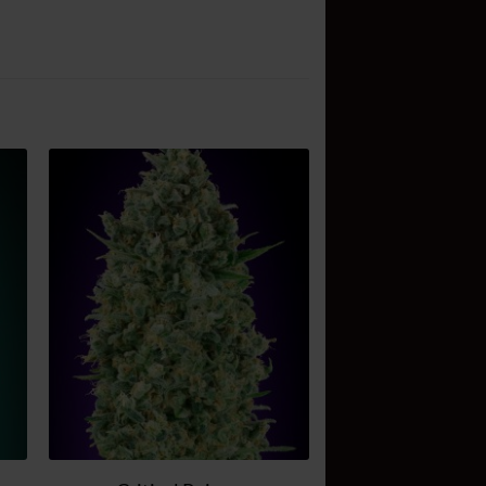
ir
Añadir
a
a la
 de
lista de
os
deseos