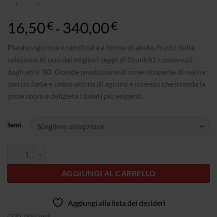
16,50
340,00
Fascia
€
€
-
di
prezzo:
Pianta vigorosa e ramificata a forma di abete, frutto della
da
selezione di uno dei migliori ceppi di Skunk#1 conservati
16,50€
dagli anni '80. Grande produzione di cime ricoperte di resina
a
con un forte e unico aroma di agrumi e incenso che inonda la
340,00€
grow room e delizierà i palati più esigenti.
Semi
Quantità 00 Skunk
AGGIUNGI AL CARRELLO
Aggiungi alla lista dei desideri
COD:
00-skunk