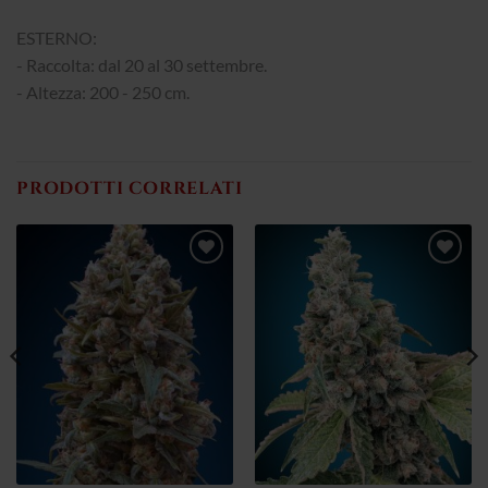
ESTERNO:
- Raccolta: dal 20 al 30 settembre.
- Altezza: 200 - 250 cm.
PRODOTTI CORRELATI
Aggiungi
Aggiungi
alla lista
alla lista
dei
dei
desideri
desideri