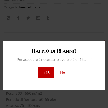
Categoria:
Femminilizzato
DESCRIZIONE
Hai più di 18 anni?
INFORMAZIONI AGGIUNTIVE
Per accedere è necessario avere più di 18 anni
RECENSIONI (0)
+18
No
THC: 19,5%
INTERNO:
- Resa: 500 - 550 gr/m2
- Periodo di fioritura: 50-55 giorni.
- Altezza: 75 - 100 cm.