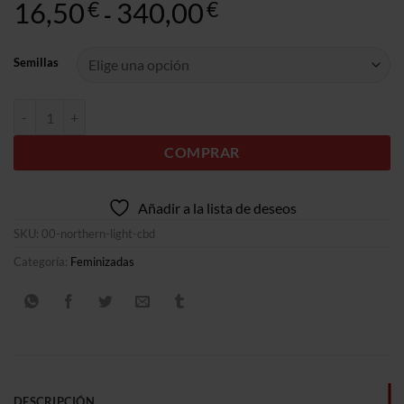
16,50
340,00
Gama
€
€
-
de
precios:
Semillas
16,50€
a
Northern Lights CBD cantidad
340,00€
COMPRAR
Añadir a la lista de deseos
SKU:
00-northern-light-cbd
Categoría:
Feminizadas
DESCRIPCIÓN