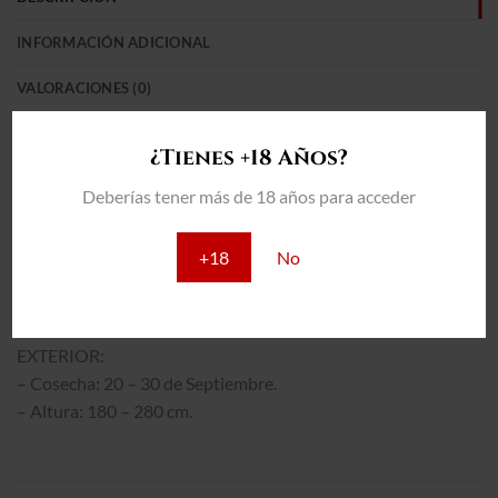
INFORMACIÓN ADICIONAL
VALORACIONES (0)
CBD: 15%
¿Tienes +18 Años?
THC: 7% a 10%
Deberías tener más de 18 años para acceder
INTERIOR:
– Producción: 450 – 550 g/m2
+18
No
– Floración: 45 – 50 días.
– Altura: 70 – 110 cm.
EXTERIOR:
– Cosecha: 20 – 30 de Septiembre.
– Altura: 180 – 280 cm.