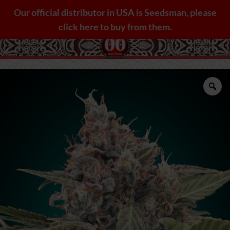
Saltar
Our official distributor in USA is Seedsman, please
al
click here to buy from them.
contenido
Zo