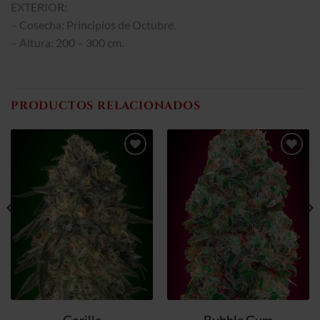
EXTERIOR:
– Cosecha: Principios de Octubre.
– Altura: 200 – 300 cm.
PRODUCTOS RELACIONADOS
Añadir
Añadir
a la
a la
lista de
lista de
deseos
deseos
Gorilla
Bubble Gum