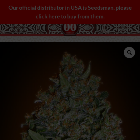
Saltar
Our official distributor in USA is Seedsman, please
al
click here to buy from them.
contenido
Zo