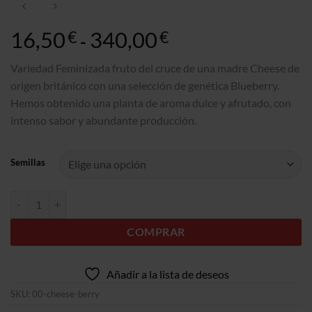
16,50
340,00
Gama
€
€
-
de
precios:
Variedad Feminizada fruto del cruce de una madre Cheese de
16,50€
origen británico con una selección de genética Blueberry.
a
Hemos obtenido una planta de aroma dulce y afrutado, con
340,00€
intenso sabor y abundante producción.
Semillas
Cheese Berry cantidad
COMPRAR
Añadir a la lista de deseos
SKU:
00-cheese-berry