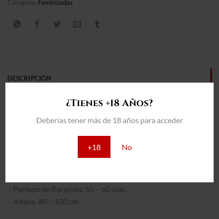
Categoría:
Feminizadas
DESCRIPCIÓN
INFORMACIÓN ADICIONAL
¿Tienes +18 Años?
VALORACIONES (0)
Deberías tener más de 18 años para acceder
THC: 19%
+18
No
INTERIOR:
– Producción: 450 – 550 gr/m2
– Periodo de floración: 55 – 60 días.
– Altura: 80 – 100 cm.