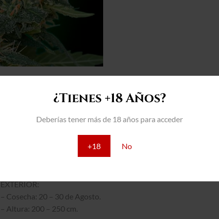
¿Tienes +18 Años?
THC: 25%
Deberías tener más de 18 años para acceder
INTERIOR:
– Producción: 500 – 600 gr/m2
+18
No
– Floración: 40 – 45 días.
– Altura: 80 – 100 cm.
EXTERIOR:
– Cosecha: 20 – 30 de Agosto.
– Altura: 200 – 250 cm.