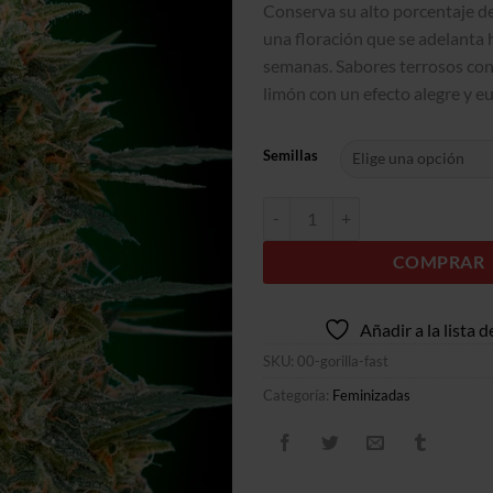
Conserva su alto porcentaje 
una floración que se adelanta 
semanas. Sabores terrosos con
limón con un efecto alegre y eu
Semillas
Gorilla Fast cantidad
COMPRAR
Añadir a la lista 
SKU:
00-gorilla-fast
Categoría:
Feminizadas