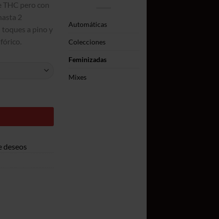
16,50€
de THC pero con
a
hasta 2
Automáticas
340,00€
 toques a pino y
fórico.
Colecciones
Feminizadas
Mixes
de deseos