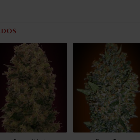
ADOS
Añadir
Añad
a la
a l
lista de
lista
deseos
dese