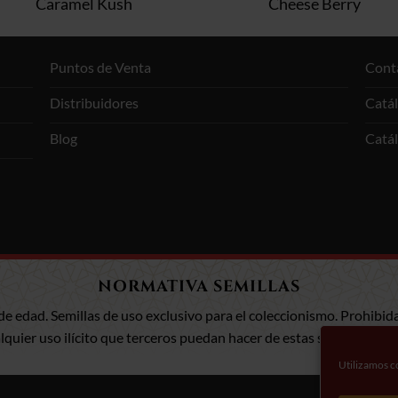
Caramel Kush
Cheese Berry
Puntos de Venta
Cont
Distribuidores
Catá
Blog
Catá
NORMATIVA SEMILLAS
de edad. Semillas de uso exclusivo para el coleccionismo. Prohibida
uier uso ilícito que terceros puedan hacer de estas semillas. Infor
Utilizamos co