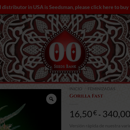
l distributor in USA is Seedsman, please click here to bu
INICIO
/
FEMINIZADAS
Gorilla Fast
Zoom
16,50
340,0
€
-
Versión rápida de nuestra vari