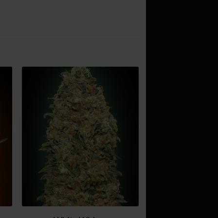
ir
Añadir
a
a la
 de
lista de
os
deseos