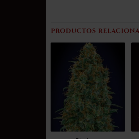
PRODUCTOS RELACION
Añadir
Añadir
a la
a la
lista de
lista de
deseos
deseos