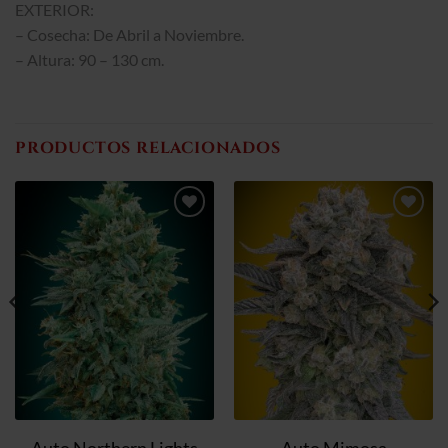
EXTERIOR:
– Cosecha: De Abril a Noviembre.
– Altura: 90 – 130 cm.
PRODUCTOS RELACIONADOS
Añadir
Añadir
a la
a la
lista de
lista de
deseos
deseos
Auto Northern Lights
Auto Mimosa