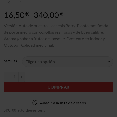
16,50
340,00
Gama
€
€
-
de
precios:
Versión Auto de nuestra Hashchis Berry. Planta ramificada
16,50€
de porte medio con cogollos resinosos y de buen calibre.
a
Aroma y sabor a frutas del bosque. Excelente en Indoor y
340,00€
Outdoor. Calidad medicinal.
Semillas
Auto Cheese Berry cantidad
COMPRAR
Añadir a la lista de deseos
SKU:
00-auto-cheese-berry