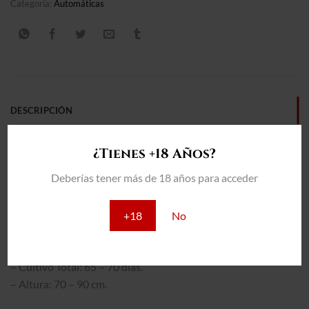
Categoría:
Automáticas
DESCRIPCIÓN
INFORMACIÓN ADICIONAL
¿Tienes +18 Años?
VALORACIONES (0)
Deberías tener más de 18 años para acceder
THC: 14%
+18
No
INTERIOR:
– Producción: 400 – 450 gr/m2
– Cultivo Total: 65 – 70 días.
– Altura: 70 – 90 cm.