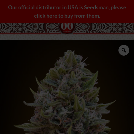
Saltar
Our official distributor in USA is Seedsman, please
al
click here to buy from them.
contenido
Zo