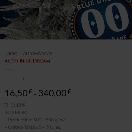
INICIO
/
AUTOMÁTICAS
Auto Blue Dream
16,50
340,00
Gama
€
€
-
de
precios:
THC: 18%
16,50€
INTERIOR:
a
– Producción: 500 – 550 g/m2
340,00€
– Cultivo Total: 65 – 70 días.