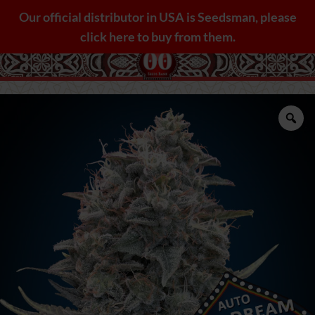
Saltar
Our official distributor in USA is Seedsman, please
al
click here to buy from them.
contenido
Zo