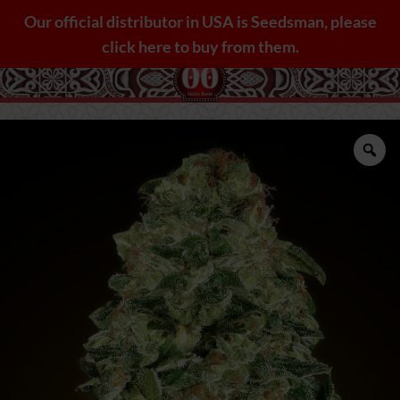
Saltar
Our official distributor in USA is Seedsman, please
al
click here to buy from them.
contenido
Zo