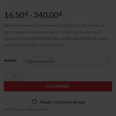
16,50
340,00
Gama
€
€
-
de
precios:
Versión automática de nuestra California Kush. Planta de
16,50€
porte medio, crecimiento rápido y fácil cultivo. Porte en
a
forma de árbol de Navidad bien ramificado. Efecto duradero
340,00€
con un clásico sabor y aroma Kush.
Semillas
Auto California Kush cantidad
COMPRAR
Añadir a la lista de deseos
SKU:
00-auto-california-kush