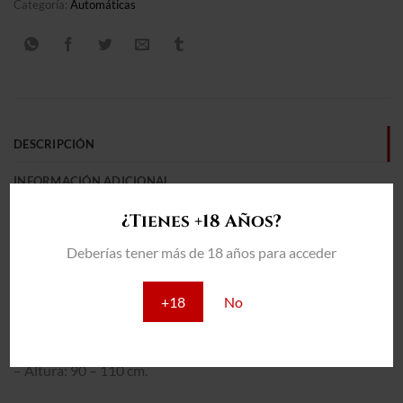
Categoría:
Automáticas
DESCRIPCIÓN
INFORMACIÓN ADICIONAL
¿Tienes +18 Años?
VALORACIONES (0)
Deberías tener más de 18 años para acceder
THC: 15%
+18
No
INTERIOR:
– Producción: 450 – 550 gr/m2
– Cultivo Total: 70 – 75 días.
– Altura: 90 – 110 cm.