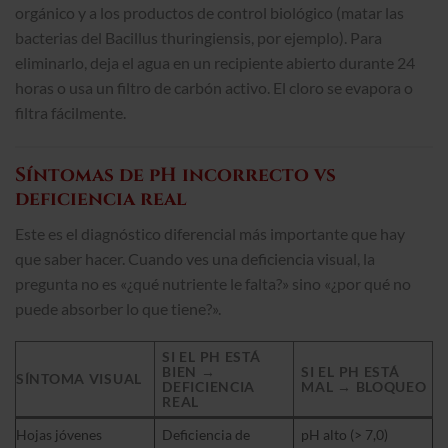
orgánico y a los productos de control biológico (matar las
bacterias del Bacillus thuringiensis, por ejemplo). Para
eliminarlo, deja el agua en un recipiente abierto durante 24
horas o usa un filtro de carbón activo. El cloro se evapora o
filtra fácilmente.
Síntomas de pH incorrecto vs
deficiencia real
Este es el diagnóstico diferencial más importante que hay
que saber hacer. Cuando ves una deficiencia visual, la
pregunta no es «¿qué nutriente le falta?» sino «¿por qué no
puede absorber lo que tiene?».
SI EL PH ESTÁ
BIEN →
SI EL PH ESTÁ
SÍNTOMA VISUAL
DEFICIENCIA
MAL → BLOQUEO
REAL
Hojas jóvenes
Deficiencia de
pH alto (> 7,0)