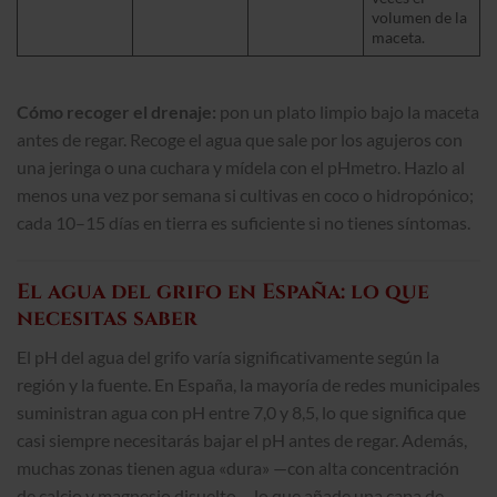
volumen de la
maceta.
Cómo recoger el drenaje:
pon un plato limpio bajo la maceta
antes de regar. Recoge el agua que sale por los agujeros con
una jeringa o una cuchara y mídela con el pHmetro. Hazlo al
menos una vez por semana si cultivas en coco o hidropónico;
cada 10–15 días en tierra es suficiente si no tienes síntomas.
El agua del grifo en España: lo que
necesitas saber
El pH del agua del grifo varía significativamente según la
región y la fuente. En España, la mayoría de redes municipales
suministran agua con pH entre 7,0 y 8,5, lo que significa que
casi siempre necesitarás bajar el pH antes de regar. Además,
muchas zonas tienen agua «dura» —con alta concentración
de calcio y magnesio disuelto— lo que añade una capa de