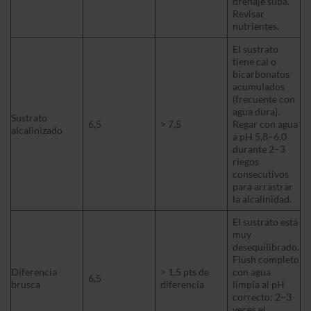
drenaje suba.
Revisar
nutrientes.
El sustrato
tiene cal o
bicarbonatos
acumulados
(frecuente con
agua dura).
Sustrato
6,5
> 7,5
Regar con agua
alcalinizado
a pH 5,8–6,0
durante 2–3
riegos
consecutivos
para arrastrar
la alcalinidad.
El sustrato está
muy
desequilibrado.
Flush completo
Diferencia
> 1,5 pts de
con agua
6,5
brusca
diferencia
limpia al pH
correcto: 2–3
veces el