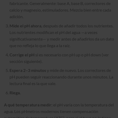
fabricante. Generalmente: base A, base B, correctores de
calcio y magnesio, estimuladores. Mezcla bien entre cada
adición.
Mide el pH ahora
, después de añadir todos los nutrientes.
Los nutrientes modifican el pH del agua —a veces
significativamente— y medir antes de añadirlos da un dato
que no refleja lo que llega a la raíz.
Corrige el pH
si es necesario con pH up o pH down (ver
sección siguiente).
Espera 2–3 minutos
y mide de nuevo. Los correctores de
pH pueden seguir reaccionando durante unos minutos. La
lectura final es la que vale.
Riega.
A qué temperatura medir:
el pH varía con la temperatura del
agua. Los pHmetros modernos tienen compensación
automática de temperatura (ATC), pero si el tuyo no la tiene,