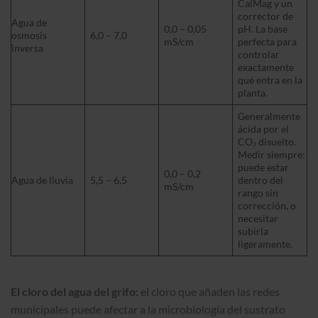
CalMag y un
corrector de
Agua de
0,0 – 0,05
pH. La base
osmosis
6,0 – 7,0
mS/cm
perfecta para
inversa
controlar
exactamente
qué entra en la
planta.
Generalmente
ácida por el
CO₂ disuelto.
Medir siempre:
puede estar
0,0 – 0,2
Agua de lluvia
5,5 – 6,5
dentro del
mS/cm
rango sin
corrección, o
necesitar
subirla
ligeramente.
El cloro del agua del grifo:
el cloro que añaden las redes
municipales puede afectar a la microbiología del sustrato