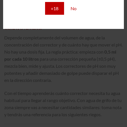
calcio en solución. El hidróxido de potasio es el más habitual
porque también aporta potasio. Manipúlalo con guantes: en
+18
No
concentración pura es cáustico.
Cuánto añadir
Depende completamente del volumen de agua, de la
concentración del corrector y de cuánto hay que mover el pH.
No hay una dosis fija. La regla práctica: empieza con
0,5 ml
por cada 10 litros
para una corrección pequeña (±0,5 pH),
mezcla bien, mide y ajusta. Los correctores de pH son muy
potentes y añadir demasiado de golpe puede disparar el pH
en la dirección contraria.
Con el tiempo aprenderás cuánto corrector necesita tu agua
habitual para llegar al rango objetivo. Con agua de grifo de tu
zona siempre vas a necesitar cantidades similares: toma nota
y tendrás una referencia para los siguientes riegos.