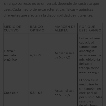
El rango correcto no es universal: depende del sustrato que
uses. Cada medio tiene características físicas y químicas
diferentes que afectan a la disponibilidad de nutrientes.
MEDIO DE
RANGO
MARGEN DE
POR QUÉ
CULTIVO
ÓPTIMO
ALERTA
ESTE RANGO
La tierra tiene
capacidad
tampón que
Tierra /
amortigua
Actuar si sale
sustrato
6,0 – 7,0
variaciones. La
de 5,8–7,2
orgánico
microbiología
del suelo
trabaja mejor
en este rango.
El coco es un
medio inerte
sin tampón: no
Actuar si sale
Coco coir
5,8 – 6,3
corrige el pH
de 5,5–6,5
por sí solo. Más
sensible a
desviaciones.