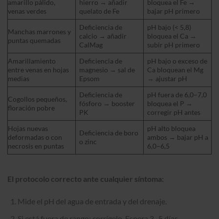
amarillo pálido,
hierro → añadir
bloquea el Fe →
venas verdes
quelato de Fe
bajar pH primero
Deficiencia de
pH bajo (< 5,8)
Manchas marrones y
calcio → añadir
bloquea el Ca →
puntas quemadas
CalMag
subir pH primero
Amarillamiento
Deficiencia de
pH bajo o exceso de
entre venas en hojas
magnesio → sal de
Ca bloquean el Mg
medias
Epsom
→ ajustar pH
Deficiencia de
pH fuera de 6,0–7,0
Cogollos pequeños,
fósforo → booster
bloquea el P →
floración pobre
PK
corregir pH antes
Hojas nuevas
pH alto bloquea
Deficiencia de boro
deformadas o con
ambos → bajar pH a
o zinc
necrosis en puntas
6,0–6,5
El protocolo correcto ante cualquier síntoma:
Mide el pH del agua de entrada y del drenaje.
Si está fuera de rango: corrígelo. Espera 3–5 días.