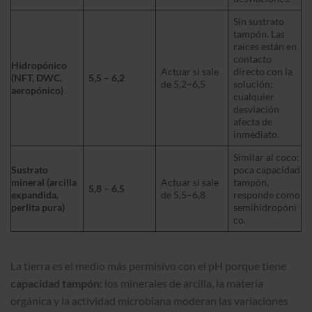
Sin sustrato
tampón. Las
raíces están en
contacto
Hidropónico
Actuar si sale
directo con la
(NFT, DWC,
5,5 – 6,2
de 5,2–6,5
solución:
aeropónico)
cualquier
desviación
afecta de
inmediato.
Similar al coco:
Sustrato
poca capacidad
mineral (arcilla
Actuar si sale
tampón,
5,8 – 6,5
expandida,
de 5,5–6,8
responde como
perlita pura)
semihidropóni
co.
La tierra es el medio más permisivo con el pH porque tiene
capacidad tampón
: los minerales de arcilla, la materia
orgánica y la actividad microbiana moderan las variaciones