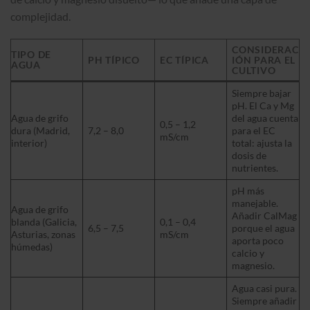
complejidad.
CONSIDERAC
TIPO DE
PH TÍPICO
EC TÍPICA
IÓN PARA EL
AGUA
CULTIVO
Siempre bajar
pH. El Ca y Mg
Agua de grifo
del agua cuenta
0,5 – 1,2
dura (Madrid,
7,2 – 8,0
para el EC
mS/cm
interior)
total: ajusta la
dosis de
nutrientes.
pH más
manejable.
Agua de grifo
Añadir CalMag
blanda (Galicia,
0,1 – 0,4
6,5 – 7,5
porque el agua
Asturias, zonas
mS/cm
aporta poco
húmedas)
calcio y
magnesio.
Agua casi pura.
Siempre añadir