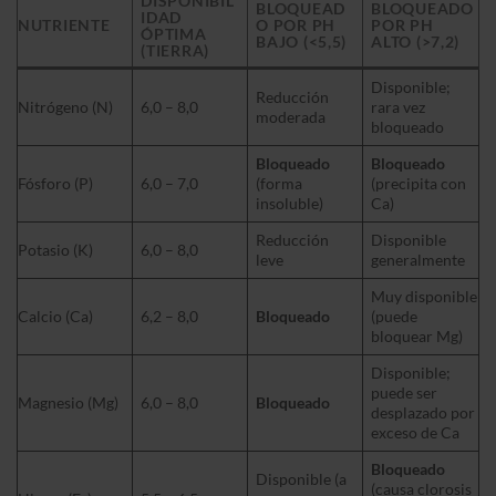
DISPONIBIL
BLOQUEAD
BLOQUEADO
IDAD
NUTRIENTE
O POR PH
POR PH
ÓPTIMA
BAJO (<5,5)
ALTO (>7,2)
(TIERRA)
Disponible;
Reducción
Nitrógeno (N)
6,0 – 8,0
rara vez
moderada
bloqueado
Bloqueado
Bloqueado
Fósforo (P)
6,0 – 7,0
(forma
(precipita con
insoluble)
Ca)
Reducción
Disponible
Potasio (K)
6,0 – 8,0
leve
generalmente
Muy disponible
Calcio (Ca)
6,2 – 8,0
Bloqueado
(puede
bloquear Mg)
Disponible;
puede ser
Magnesio (Mg)
6,0 – 8,0
Bloqueado
desplazado por
exceso de Ca
Bloqueado
Disponible (a
(causa clorosis