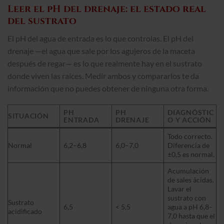
Leer el pH del drenaje: el estado real
del sustrato
El pH del agua de entrada es lo que controlas. El pH del
drenaje —el agua que sale por los agujeros de la maceta
después de regar— es lo que realmente hay en el sustrato
donde viven las raíces. Medir ambos y compararlos te da
información que no puedes obtener de ninguna otra forma.
PH
PH
DIAGNÓSTIC
SITUACIÓN
ENTRADA
DRENAJE
O Y ACCIÓN
Todo correcto.
Normal
6,2–6,8
6,0–7,0
Diferencia de
±0,5 es normal.
Acumulación
de sales ácidas.
Lavar el
sustrato con
Sustrato
6,5
< 5,5
agua a pH 6,8–
acidificado
7,0 hasta que el