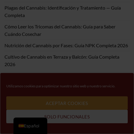
Plagas del Cannabis: Identificación y Tratamiento — Guía
Completa
Cómo Leer los Tricomas del Cannabis: Guía para Saber
Cuándo Cosechar
Nutrición del Cannabis por Fases: Guía NPK Completa 2026
Cultivo de Cannabis en Terraza y Balcón: Guía Completa
2026
COMENTARIOS RECIENTES
Utilizamos cookies para optimizar nuestro sitio web y nuestro servicio.
ecocanamo
en
Bienvenido al blog de 00 Seeds
ACEPTAR COOKIES
00 blog
en
Bienvenido al blog de 00 Seeds
SOLO FUNCIONALES
Español
DCtheFarmer
en
Bienvenido al blog de 00 Seeds