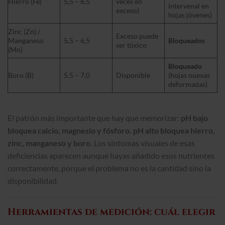
Hierro (Fe)
5,5 – 6,5
veces en
intervenal en
exceso)
hojas jóvenes)
Zinc (Zn) /
Exceso puede
Manganeso
5,5 – 6,5
Bloqueados
ser tóxico
(Mn)
Bloqueado
Boro (B)
5,5 – 7,0
Disponible
(hojas nuevas
deformadas)
El patrón más importante que hay que memorizar:
pH bajo
bloquea calcio, magnesio y fósforo. pH alto bloquea hierro,
zinc, manganeso y boro.
Los síntomas visuales de esas
deficiencias aparecen aunque hayas añadido esos nutrientes
correctamente, porque el problema no es la cantidad sino la
disponibilidad.
Herramientas de medición: cuál elegir